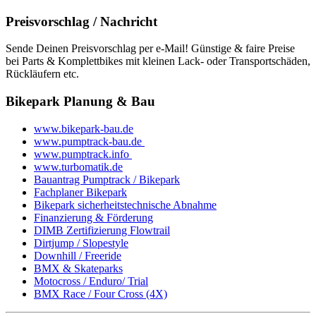
Preisvorschlag / Nachricht
Sende Deinen Preisvorschlag per e-Mail! Günstige & faire Preise
bei Parts & Komplettbikes mit kleinen Lack- oder Transportschäden,
Rückläufern etc.
Bikepark Planung & Bau
www.bikepark-bau.de
www.pumptrack-bau.de
www.pumptrack.info
www.turbomatik.de
Bauantrag Pumptrack / Bikepark
Fachplaner Bikepark
Bikepark sicherheitstechnische Abnahme
Finanzierung & Förderung
DIMB Zertifizierung Flowtrail
Dirtjump / Slopestyle
Downhill / Freeride
BMX & Skateparks
Motocross / Enduro/ Trial
BMX Race / Four Cross (4X)