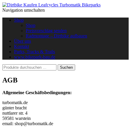
Navigation umschalten
Shop
Shop
Preisvorschlag senden
Radmontage – Dirtbike aufbauen
Über uns
Kontakt
Parks, Tracks & Trails
www.bikepark-bau.de
AGB
Allgemeine Geschäftsbedingungen:
turbomatik.de
günter bracht
nuttlarer str. 4
59581 warstein
email: shop@turbomatik.de