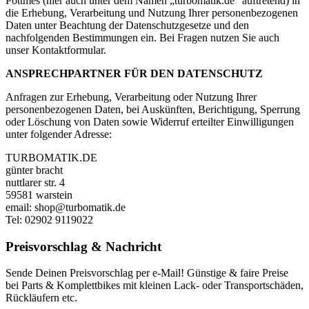
Pöttmes (hier auch unter dem Namen „turbomatik.de“ auftretend) in
die Erhebung, Verarbeitung und Nutzung Ihrer personenbezogenen
Daten unter Beachtung der Datenschutzgesetze und den
nachfolgenden Bestimmungen ein. Bei Fragen nutzen Sie auch
unser Kontaktformular.
ANSPRECHPARTNER FÜR DEN DATENSCHUTZ
Anfragen zur Erhebung, Verarbeitung oder Nutzung Ihrer
personenbezogenen Daten, bei Auskünften, Berichtigung, Sperrung
oder Löschung von Daten sowie Widerruf erteilter Einwilligungen
unter folgender Adresse:
TURBOMATIK.DE
günter bracht
nuttlarer str. 4
59581 warstein
email: shop@turbomatik.de
Tel: 02902 9119022
Preisvorschlag & Nachricht
Sende Deinen Preisvorschlag per e-Mail! Günstige & faire Preise
bei Parts & Komplettbikes mit kleinen Lack- oder Transportschäden,
Rückläufern etc.