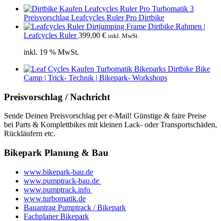
Preisvorschlag Leafcycles Ruler Pro Dirtbike
Dirtbike Rahmen |
Leafcycles Ruler
399,00
€
inkl. MwSt.
inkl. 19 % MwSt.
Bike
Camp | Trick- Technik | Bikepark- Workshops
Preisvorschlag / Nachricht
Sende Deinen Preisvorschlag per e-Mail! Günstige & faire Preise
bei Parts & Komplettbikes mit kleinen Lack- oder Transportschäden,
Rückläufern etc.
Bikepark Planung & Bau
www.bikepark-bau.de
www.pumptrack-bau.de
www.pumptrack.info
www.turbomatik.de
Bauantrag Pumptrack / Bikepark
Fachplaner Bikepark