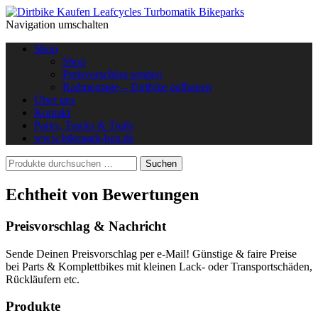
Navigation umschalten
Shop
Shop
Preisvorschlag senden
Radmontage – Dirtbike aufbauen
Über uns
Kontakt
Parks, Tracks & Trails
www.bikepark-bau.de
Echtheit von Bewertungen
Preisvorschlag & Nachricht
Sende Deinen Preisvorschlag per e-Mail! Günstige & faire Preise
bei Parts & Komplettbikes mit kleinen Lack- oder Transportschäden,
Rückläufern etc.
Produkte